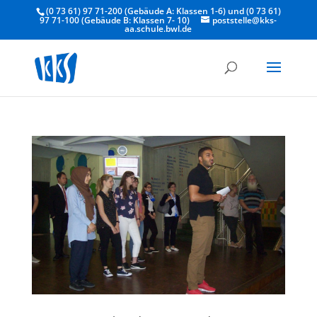
(0 73 61) 97 71-200 (Gebäude A: Klassen 1-6) und (0 73 61)
97 71-100 (Gebäude B: Klassen 7- 10)
poststelle@kks-
aa.schule.bwl.de