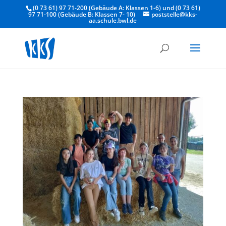
(0 73 61) 97 71-200 (Gebäude A: Klassen 1-6) und (0 73 61)
97 71-100 (Gebäude B: Klassen 7- 10)
poststelle@kks-
aa.schule.bwl.de