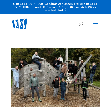
(0 73 61) 97 71-200 (Gebäude A: Klassen 1-6) und (0 73 61)
97 71-100 (Gebäude B: Klassen 7- 10)
poststelle@kks-
aa.schule.bwl.de