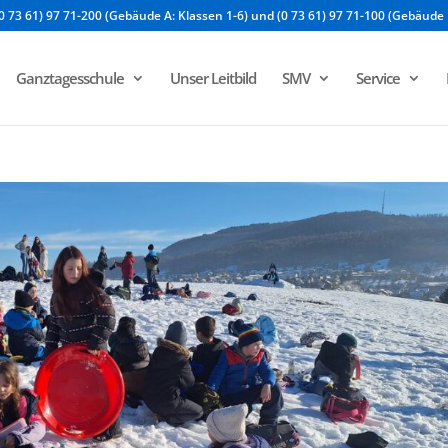
0 73 61) 97 71-200 (Gebäude A: Klassen 1-6) und (0 73 61) 97 71-100 (Gebäude 
Ganztagesschule
Unser Leitbild
SMV
Service