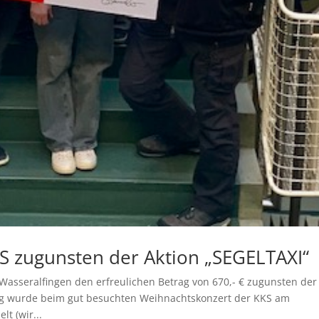
 zugunsten der Aktion „SEGELTAXI“
Wasseralfingen den erfreulichen Betrag von 670,- € zugunsten der
ag wurde beim gut besuchten Weihnachtskonzert der KKS am
t (wir...