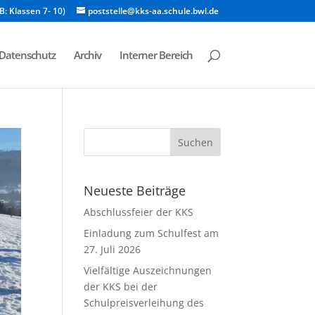
B: Klassen 7- 10)
poststelle@kks-aa.schule.bwl.de
Datenschutz
Archiv
Interner Bereich
Neueste Beiträge
Abschlussfeier der KKS
Einladung zum Schulfest am
27. Juli 2026
Vielfältige Auszeichnungen
der KKS bei der
Schulpreisverleihung des