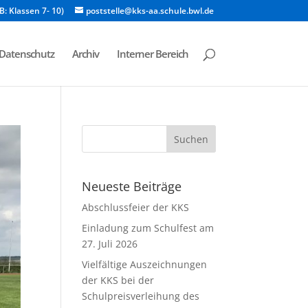
B: Klassen 7- 10)
poststelle@kks-aa.schule.bwl.de
Datenschutz
Archiv
Interner Bereich
Neueste Beiträge
Abschlussfeier der KKS
Einladung zum Schulfest am
27. Juli 2026
Vielfältige Auszeichnungen
der KKS bei der
Schulpreisverleihung des