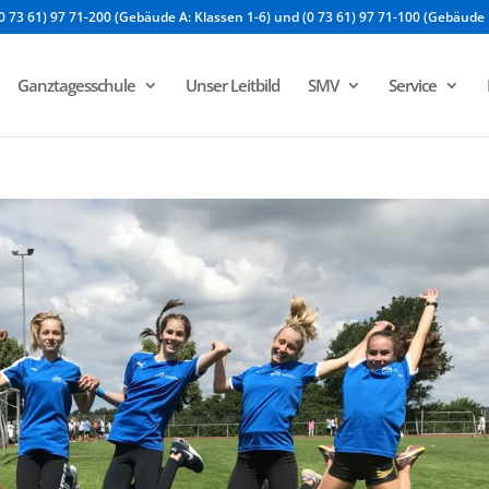
0 73 61) 97 71-200 (Gebäude A: Klassen 1-6) und (0 73 61) 97 71-100 (Gebäude 
Ganztagesschule
Unser Leitbild
SMV
Service