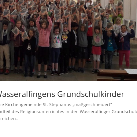
Wasseralfingens Grundschulkinder
sche Kirchengemeinde St. Stephanus „maßgeschneidert“
dteil des Religionsunterrichtes in den Wasseralfinger Grundschul
reichen...