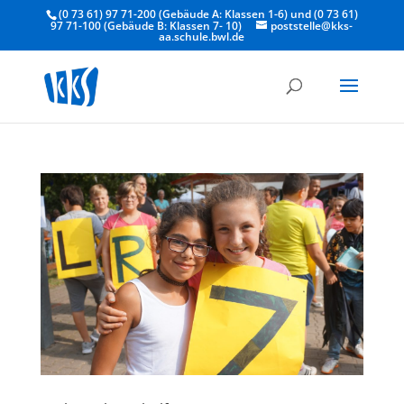
(0 73 61) 97 71-200 (Gebäude A: Klassen 1-6) und (0 73 61)
97 71-100 (Gebäude B: Klassen 7- 10)
poststelle@kks-
aa.schule.bwl.de