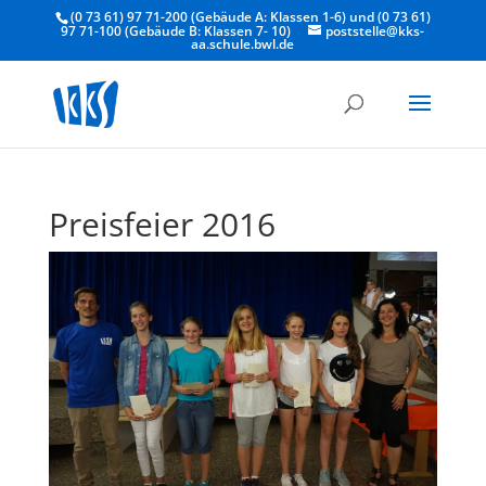
(0 73 61) 97 71-200 (Gebäude A: Klassen 1-6) und (0 73 61)
97 71-100 (Gebäude B: Klassen 7- 10)
poststelle@kks-
aa.schule.bwl.de
Preisfeier 2016