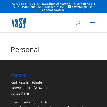
(0 73 61) 97 71-200 (Gebäude A: Klassen 1-6) und (0 73 61)
97 71-100 (Gebäude B: Klassen 7- 10)
poststelle@kks-
aa.schule.bwl.de
Personal
Kontakt
Karl-Kessler-Schule
Hofwiesenstraße 47-53
73433 Aalen
Sekretariat Gebäude A: