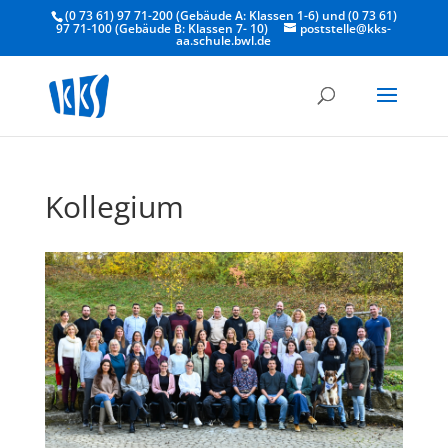
(0 73 61) 97 71-200 (Gebäude A: Klassen 1-6) und (0 73 61)
97 71-100 (Gebäude B: Klassen 7- 10)
poststelle@kks-
aa.schule.bwl.de
Kollegium