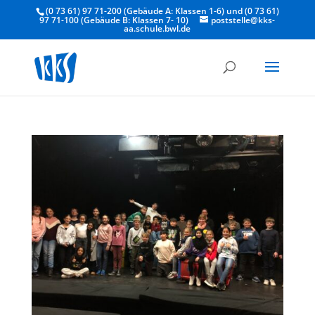
(0 73 61) 97 71-200 (Gebäude A: Klassen 1-6) und (0 73 61)
97 71-100 (Gebäude B: Klassen 7- 10)
poststelle@kks-
aa.schule.bwl.de