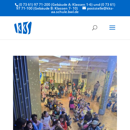
(0 73 61) 97 71-200 (Gebäude A: Klassen 1-6) und (0 73 61)
97 71-100 (Gebäude B: Klassen 7- 10)
poststelle@kks-
aa.schule.bwl.de