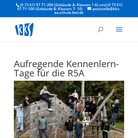
(0 73 61) 97 71-200 (Gebäude A: Klassen 1-6) und (0 73 61)
97 71-100 (Gebäude B: Klassen 7- 10)
poststelle@kks-
aa.schule.bwl.de
Aufregende Kennenlern-
Tage für die R5A