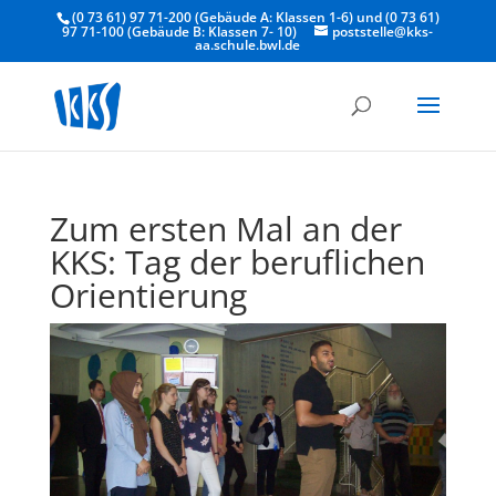
(0 73 61) 97 71-200 (Gebäude A: Klassen 1-6) und (0 73 61)
97 71-100 (Gebäude B: Klassen 7- 10)
poststelle@kks-
aa.schule.bwl.de
Zum ersten Mal an der
KKS: Tag der beruflichen
Orientierung