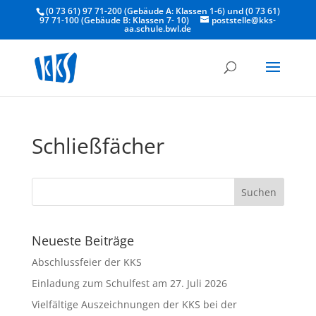
(0 73 61) 97 71-200 (Gebäude A: Klassen 1-6) und (0 73 61)
97 71-100 (Gebäude B: Klassen 7- 10)
poststelle@kks-
aa.schule.bwl.de
Schließfächer
Neueste Beiträge
Abschlussfeier der KKS
Einladung zum Schulfest am 27. Juli 2026
Vielfältige Auszeichnungen der KKS bei der