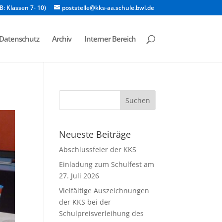
B: Klassen 7- 10)
poststelle@kks-aa.schule.bwl.de
Datenschutz
Archiv
Interner Bereich
Neueste Beiträge
Abschlussfeier der KKS
Einladung zum Schulfest am
27. Juli 2026
Vielfältige Auszeichnungen
der KKS bei der
Schulpreisverleihung des