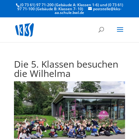
(0 73 61) 97 71-200 (Gebäude A: Klassen 1-6) und (0 73 61)
97 71-100 (Gebäude B: Klassen 7- 10)
poststelle@kks-
aa.schule.bwl.de
Die 5. Klassen besuchen
die Wilhelma