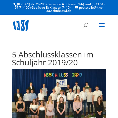
(0 73 61) 97 71-200 (Gebäude A: Klassen 1-6) und (0 73 61)
97 71-100 (Gebäude B: Klassen 7- 10)
poststelle@kks-
aa.schule.bwl.de
5 Abschlussklassen im
Schuljahr 2019/20