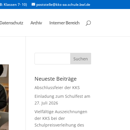
B: Klassen 7- 10)
poststelle@kks-aa.schule.bwl.de
Datenschutz
Archiv
Interner Bereich
Neueste Beiträge
Abschlussfeier der KKS
Einladung zum Schulfest am
27. Juli 2026
Vielfältige Auszeichnungen
der KKS bei der
Schulpreisverleihung des