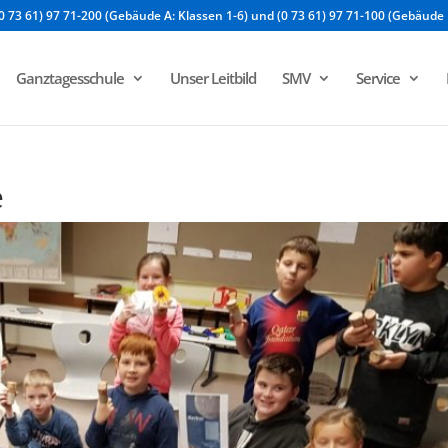
0 73 61) 97 71-200 (Gebäude A: Klassen 1-6) und (0 73 61) 97 71-100 (Gebäude 
Ganztagesschule
Unser Leitbild
SMV
Service
e