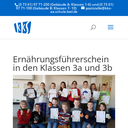
(0 73 61) 97 71-200 (Gebäude A: Klassen 1-6) und (0 73 61)
97 71-100 (Gebäude B: Klassen 7- 10)
poststelle@kks-
aa.schule.bwl.de
Ernährungsführerschein
in den Klassen 3a und 3b