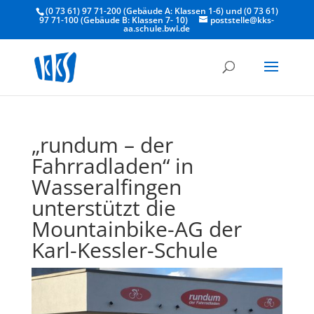
(0 73 61) 97 71-200 (Gebäude A: Klassen 1-6) und (0 73 61)
97 71-100 (Gebäude B: Klassen 7- 10)
poststelle@kks-
aa.schule.bwl.de
„rundum – der
Fahrradladen“ in
Wasseralfingen
unterstützt die
Mountainbike-AG der
Karl-Kessler-Schule