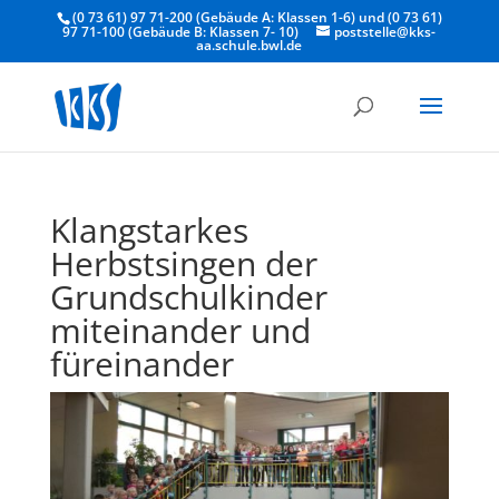
(0 73 61) 97 71-200 (Gebäude A: Klassen 1-6) und (0 73 61)
97 71-100 (Gebäude B: Klassen 7- 10)
poststelle@kks-
aa.schule.bwl.de
Klangstarkes
Herbstsingen der
Grundschulkinder
miteinander und
füreinander