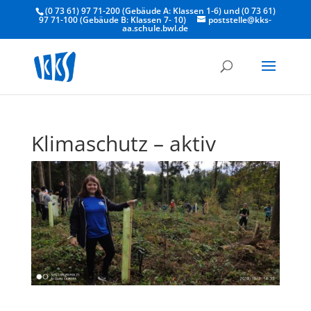
(0 73 61) 97 71-200 (Gebäude A: Klassen 1-6) und (0 73 61)
97 71-100 (Gebäude B: Klassen 7- 10)
poststelle@kks-
aa.schule.bwl.de
Klimaschutz – aktiv