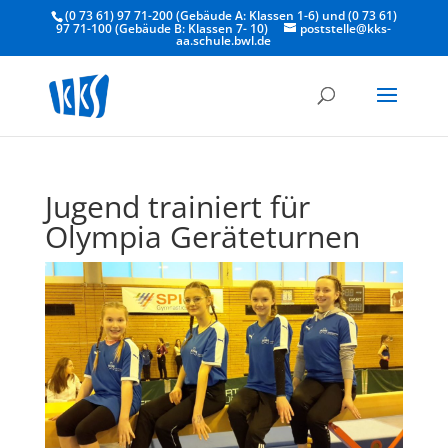
(0 73 61) 97 71-200 (Gebäude A: Klassen 1-6) und (0 73 61)
97 71-100 (Gebäude B: Klassen 7- 10)
poststelle@kks-
aa.schule.bwl.de
Jugend trainiert für
Olympia Geräteturnen