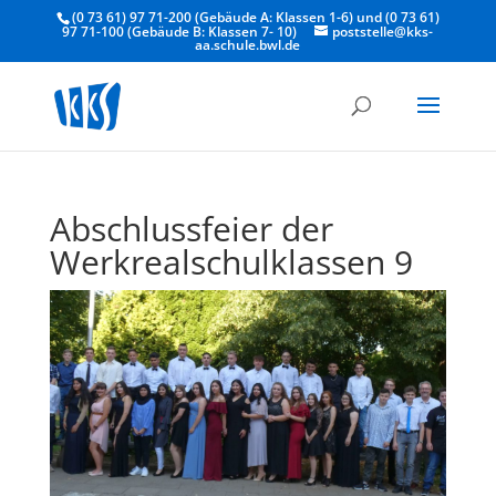
(0 73 61) 97 71-200 (Gebäude A: Klassen 1-6) und (0 73 61)
97 71-100 (Gebäude B: Klassen 7- 10)
poststelle@kks-
aa.schule.bwl.de
Abschlussfeier der
Werkrealschulklassen 9