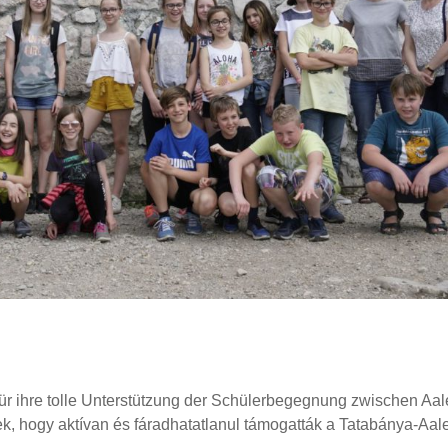
für ihre tolle Unterstützung der Schülerbegegnung zwischen Aa
, hogy aktívan és fáradhatatlanul támogatták a Tatabánya-Aal