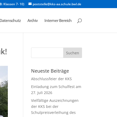
B: Klassen 7- 10)
poststelle@kks-aa.schule.bwl.de
Datenschutz
Archiv
Interner Bereich
k!
Neueste Beiträge
Abschlussfeier der KKS
Einladung zum Schulfest am
27. Juli 2026
Vielfältige Auszeichnungen
der KKS bei der
Schulpreisverleihung des