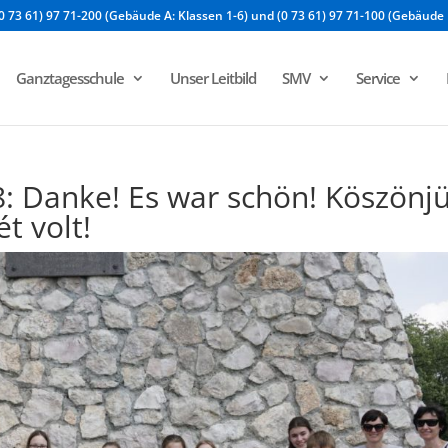
0 73 61) 97 71-200 (Gebäude A: Klassen 1-6) und (0 73 61) 97 71-100 (Gebäude 
Ganztagesschule
Unser Leitbild
SMV
Service
: Danke! Es war schön! Köszönjü
t volt!