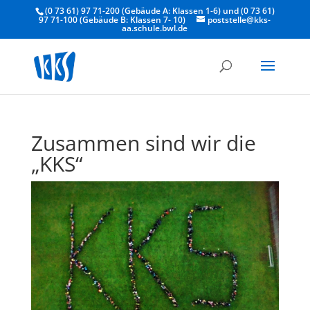
(0 73 61) 97 71-200 (Gebäude A: Klassen 1-6) und (0 73 61)
97 71-100 (Gebäude B: Klassen 7- 10)
poststelle@kks-
aa.schule.bwl.de
Zusammen sind wir die
„KKS“