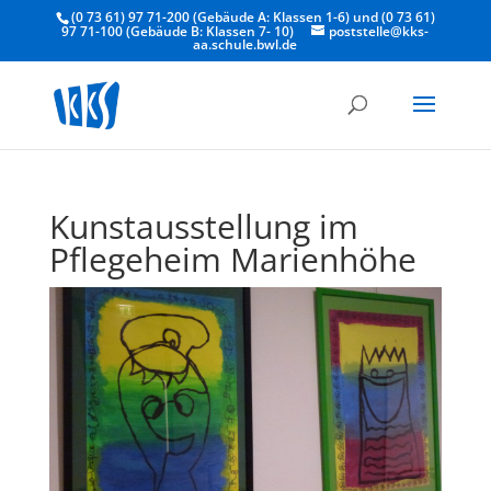
(0 73 61) 97 71-200 (Gebäude A: Klassen 1-6) und (0 73 61)
97 71-100 (Gebäude B: Klassen 7- 10)
poststelle@kks-
aa.schule.bwl.de
Kunstausstellung im
Pflegeheim Marienhöhe