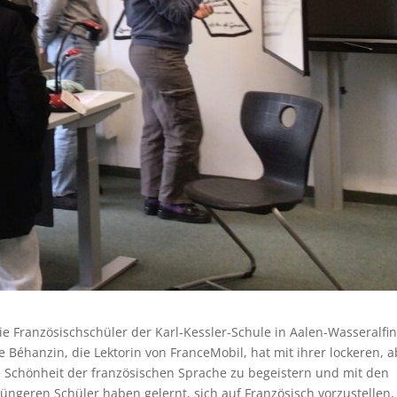
 Französischschüler der Karl-Kessler-Schule in Aalen-Wasseralfi
hanzin, die Lektorin von FranceMobil, hat mit ihrer lockeren, a
die Schönheit der französischen Sprache zu begeistern und mit den
jüngeren Schüler haben gelernt, sich auf Französisch vorzustellen,