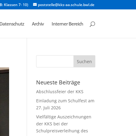
B: Klassen 7- 10)
poststelle@kks-aa.schule.bwl.de
Datenschutz
Archiv
Interner Bereich
Neueste Beiträge
Abschlussfeier der KKS
Einladung zum Schulfest am
27. Juli 2026
Vielfältige Auszeichnungen
der KKS bei der
Schulpreisverleihung des