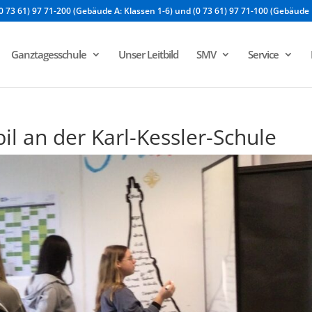
0 73 61) 97 71-200 (Gebäude A: Klassen 1-6) und (0 73 61) 97 71-100 (Gebäude 
Ganztagesschule
Unser Leitbild
SMV
Service
l an der Karl-Kessler-Schule