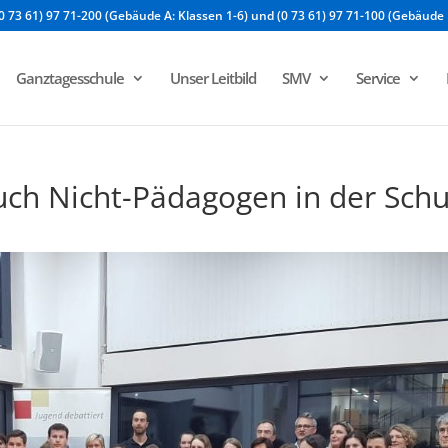
0 73 61) 97 71-200 (Gebäude A: Klassen 1-6) und (0 73 61) 97 71-100 (Gebäude 
Ganztagesschule
Unser Leitbild
SMV
Service
auch Nicht-Pädagogen in der Schu