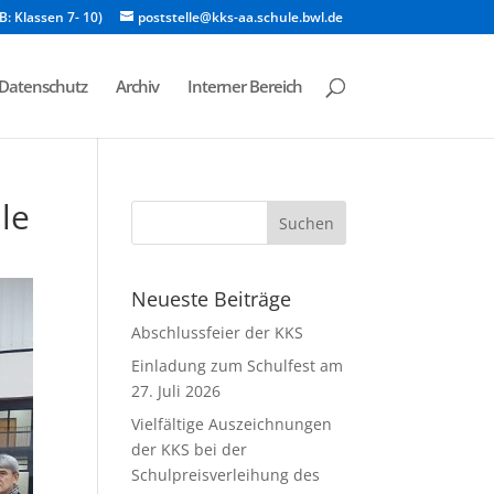
B: Klassen 7- 10)
poststelle@kks-aa.schule.bwl.de
Datenschutz
Archiv
Interner Bereich
le
Neueste Beiträge
Abschlussfeier der KKS
Einladung zum Schulfest am
27. Juli 2026
Vielfältige Auszeichnungen
der KKS bei der
Schulpreisverleihung des