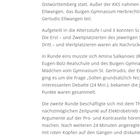
Ostwürttemberg statt. Außer der KKS nahmen
Ellwangen, das Buigen-Gymnasium Herbrecht
Gertudis Ellwangen teil.
Aufgeteilt in die Altersstufe I und II konnten
Die Erst – und Zweitplatzierten des jeweilige
Dritt – und Viertplatzieren waren als Nachrück
In Runde eins musste sich Amina Salkanovic 
Eugen-Bolz-Realschule und des Buigen-Gymnasi
Mädchen vom Gymnasium St. Gertrudis, der E
ging es um die Frage „Sollen grundsätzlich Ni
interessanten Debatte (24 Min.), bekamen die
Punkte waren gesammelt.
Die zweite Runde beschäftigte sich mit dem T
nächstmöglichen Zeitpunkt auf Elektrobetrieb
Argumente auf der Pro- und Kontraseite hören.
machen. Nach weiteren 24 Minuten angeregter 
mit roten Köpfen auf den Gängen und diskuti