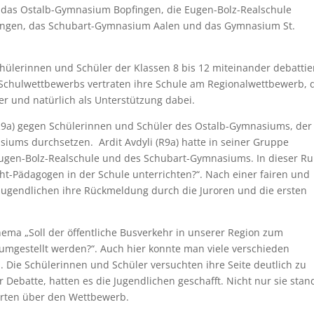
 das Ostalb-Gymnasium Bopfingen, die Eugen-Bolz-Realschule
ingen, das Schubart-Gymnasium Aalen und das Gymnasium St.
 Schülerinnen und Schüler der Klassen 8 bis 12 miteinander debattie
n Schulwettbewerbs vertraten ihre Schule am Regionalwettbewerb, 
er und natürlich als Unterstützung dabei.
(R9a) gegen Schülerinnen und Schüler des Ostalb-Gymnasiums, der
ums durchsetzen. Ardit Avdyli (R9a) hatte in seiner Gruppe
ugen-Bolz-Realschule und des Schubart-Gymnasiums. In dieser R
cht-Pädagogen in der Schule unterrichten?“. Nach einer fairen und
 Jugendlichen ihre Rückmeldung durch die Juroren und die ersten
hema „Soll der öffentliche Busverkehr in unserer Region zum
 umgestellt werden?“. Auch hier konnte man viele verschieden
 Die Schülerinnen und Schüler versuchten ihre Seite deutlich zu
Debatte, hatten es die Jugendlichen geschafft. Nicht nur sie sta
erten über den Wettbewerb.