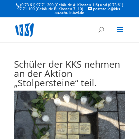
(0 73 61) 97 71-200 (Gebäude A: Klassen 1-6) und (0 73 61)
97 71-100 (Gebäude B: Klassen 7- 10)
poststelle@kks-
aa.schule.bwl.de
Schüler der KKS nehmen
an der Aktion
„Stolpersteine“ teil.