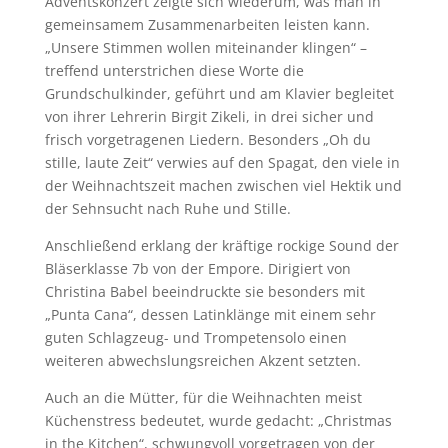
Adventskonzert zeigte sich wiederum, was man in
gemeinsamem Zusammenarbeiten leisten kann.
„Unsere Stimmen wollen miteinander klingen“ –
treffend unterstrichen diese Worte die
Grundschulkinder, geführt und am Klavier begleitet
von ihrer Lehrerin Birgit Zikeli, in drei sicher und
frisch vorgetragenen Liedern. Besonders „Oh du
stille, laute Zeit“ verwies auf den Spagat, den viele in
der Weihnachtszeit machen zwischen viel Hektik und
der Sehnsucht nach Ruhe und Stille.
Anschließend erklang der kräftige rockige Sound der
Bläserklasse 7b von der Empore. Dirigiert von
Christina Babel beeindruckte sie besonders mit
„Punta Cana“, dessen Latinklänge mit einem sehr
guten Schlagzeug- und Trompetensolo einen
weiteren abwechslungsreichen Akzent setzten.
Auch an die Mütter, für die Weihnachten meist
Küchenstress bedeutet, wurde gedacht: „Christmas
in the Kitchen“, schwungvoll vorgetragen von der