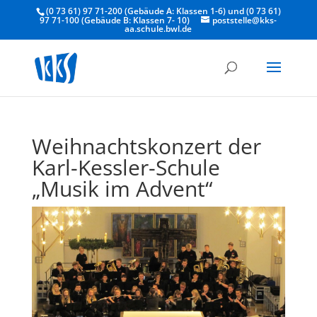
(0 73 61) 97 71-200 (Gebäude A: Klassen 1-6) und (0 73 61)
97 71-100 (Gebäude B: Klassen 7- 10)
poststelle@kks-
aa.schule.bwl.de
Weihnachtskonzert der
Karl-Kessler-Schule
„Musik im Advent“