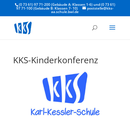
(0 73 61) 97 71-200 (Gebäude A: Klassen 1-6) und (0 73 61)
97 71-100 (Gebäude B: Klassen 7- 10)
poststelle@kks-
aa.schule.bwl.de
KKS-Kinderkonferenz