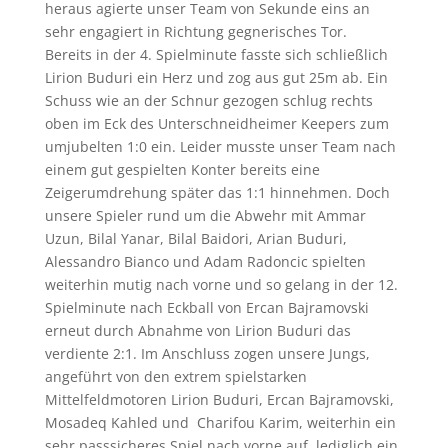
heraus agierte unser Team von Sekunde eins an
sehr engagiert in Richtung gegnerisches Tor.
Bereits in der 4. Spielminute fasste sich schließlich
Lirion Buduri ein Herz und zog aus gut 25m ab. Ein
Schuss wie an der Schnur gezogen schlug rechts
oben im Eck des Unterschneidheimer Keepers zum
umjubelten 1:0 ein. Leider musste unser Team nach
einem gut gespielten Konter bereits eine
Zeigerumdrehung später das 1:1 hinnehmen. Doch
unsere Spieler rund um die Abwehr mit Ammar
Uzun, Bilal Yanar, Bilal Baidori, Arian Buduri,
Alessandro Bianco und Adam Radoncic spielten
weiterhin mutig nach vorne und so gelang in der 12.
Spielminute nach Eckball von Ercan Bajramovski
erneut durch Abnahme von Lirion Buduri das
verdiente 2:1. Im Anschluss zogen unsere Jungs,
angeführt von den extrem spielstarken
Mittelfeldmotoren Lirion Buduri, Ercan Bajramovski,
Mosadeq Kahled und Charifou Karim, weiterhin ein
sehr passsicheres Spiel nach vorne auf, lediglich ein