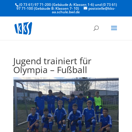
(0 73 61) 97 71-200 (Gebäude A: Klassen 1-6) und (0 73 61)
97 71-100 (Gebäude B: Klassen 7- 10)
poststelle@kks-
aa.schule.bwl.de
Jugend trainiert für
Olympia – Fußball