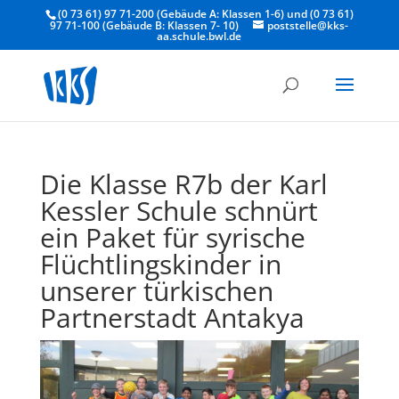
(0 73 61) 97 71-200 (Gebäude A: Klassen 1-6) und (0 73 61)
97 71-100 (Gebäude B: Klassen 7- 10)
poststelle@kks-
aa.schule.bwl.de
Die Klasse R7b der Karl
Kessler Schule schnürt
ein Paket für syrische
Flüchtlingskinder in
unserer türkischen
Partnerstadt Antakya