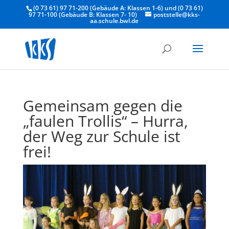
(0 73 61) 97 71-200 (Gebäude A: Klassen 1-6) und (0 73 61)
97 71-100 (Gebäude B: Klassen 7- 10)
poststelle@kks-
aa.schule.bwl.de
Gemeinsam gegen die
„faulen Trollis“ – Hurra,
der Weg zur Schule ist
frei!