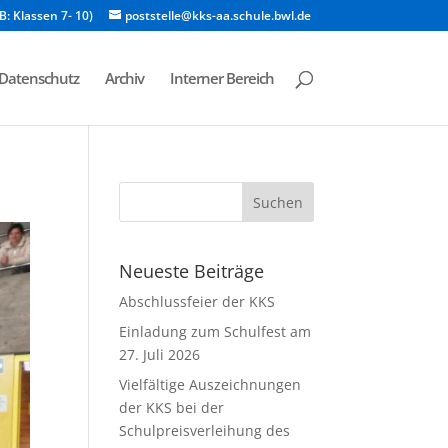
B: Klassen 7- 10)
poststelle@kks-aa.schule.bwl.de
Datenschutz
Archiv
Interner Bereich
Neueste Beiträge
Abschlussfeier der KKS
Einladung zum Schulfest am
27. Juli 2026
Vielfältige Auszeichnungen
der KKS bei der
Schulpreisverleihung des