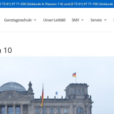
0 73 61) 97 71-200 (Gebäude A: Klassen 1-6) und (0 73 61) 97 71-100 (Gebäude 
Ganztagesschule
Unser Leitbild
SMV
Service
n 10