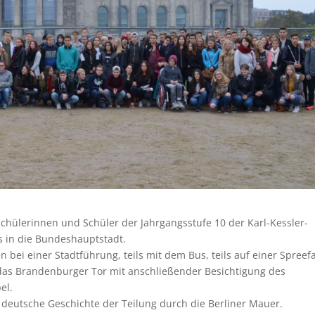
 Schülerinnen und Schüler der Jahrgangsstufe 10 der Karl-Kessler-
s in die Bundeshauptstadt.
bei einer Stadtführung, teils mit dem Bus, teils auf einer Spreefa
 das Brandenburger Tor mit anschließender Besichtigung des
el.
 deutsche Geschichte der Teilung durch die Berliner Mauer.