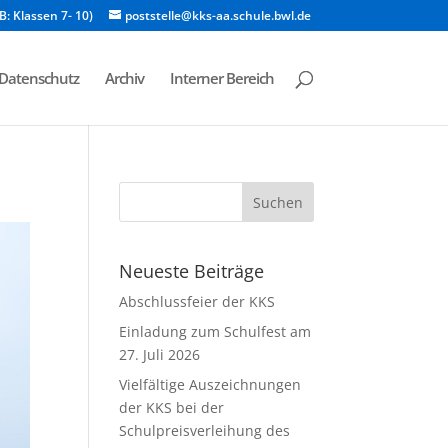
B: Klassen 7- 10)
poststelle@kks-aa.schule.bwl.de
Datenschutz
Archiv
Interner Bereich
Neueste Beiträge
Abschlussfeier der KKS
Einladung zum Schulfest am
27. Juli 2026
Vielfältige Auszeichnungen
der KKS bei der
Schulpreisverleihung des